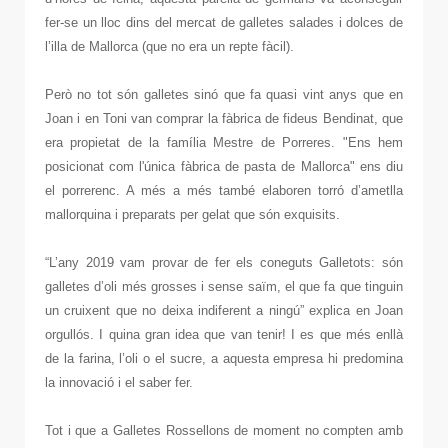
fer-se un lloc dins del mercat de galletes salades i dolces de
l’illa de Mallorca (que no era un repte fàcil).
Però no tot són galletes sinó que fa quasi vint anys que en
Joan i en Toni van comprar la fàbrica de fideus Bendinat, que
era propietat de la família Mestre de Porreres. "Ens hem
posicionat com l'única fàbrica de pasta de Mallorca" ens diu
el porrerenc. A més a més també elaboren torró d’ametlla
mallorquina i preparats per gelat que són exquisits.
“L’any 2019 vam provar de fer els coneguts Galletots: són
galletes d’oli més grosses i sense saïm, el que fa que tinguin
un cruixent que no deixa indiferent a ningú” explica en Joan
orgullós. I quina gran idea que van tenir! I es que més enllà
de la farina, l’oli o el sucre, a aquesta empresa hi predomina
la innovació i el saber fer.
Tot i que a Galletes Rossellons de moment no compten amb