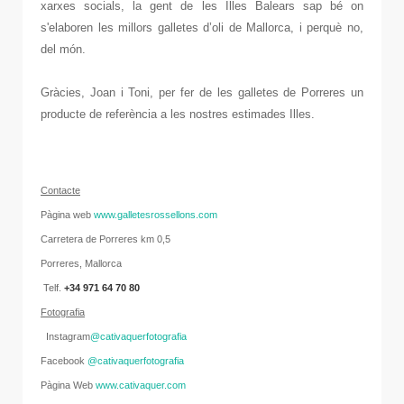
xarxes socials, la gent de les Illes Balears sap bé on
s'elaboren les millors galletes d’oli de Mallorca, i perquè no,
del món.
Gràcies, Joan i Toni, per fer de les galletes de Porreres un
producte de referència a les nostres estimades Illes.
C
onta
cte
Pàgina web
www.galletesrossellons.com
Carretera de Porreres km 0,5
Porreres, Mallorca
Telf.
+34
971 64 70 80
Fotografia
Instagram
@cativaquerfotografia
Facebook
@cativaquerfotografia
Pàgina Web
www.cativaquer.com