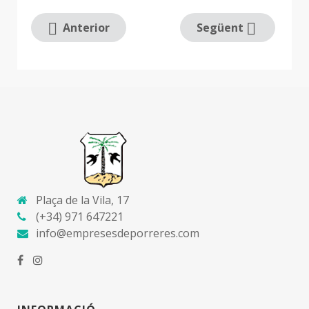
Anterior
Següent
Plaça de la Vila, 17
(+34) 971 647221
info@empresesdeporreres.com