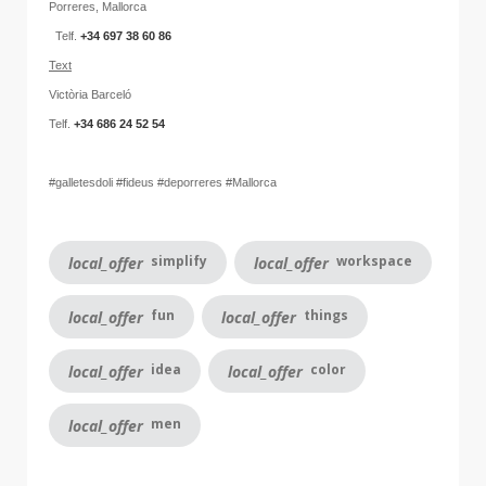
Porreres, Mallorca
Telf.
+34 697 38 60 86
Text
Victòria Barceló
Telf.
+34 686 24 52 54
#galletesdoli #fideus #deporreres #Mallorca
simplify
workspace
local_offer
local_offer
fun
things
local_offer
local_offer
idea
color
local_offer
local_offer
men
local_offer