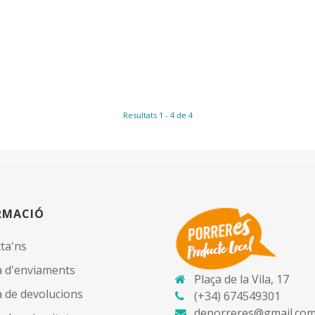
Resultats 1 - 4 de 4
RMACIÓ
ta'ns
ca d'enviaments
Plaça de la Vila, 17
ca de devolucions
(+34) 674549301
deporreres@gmail.co