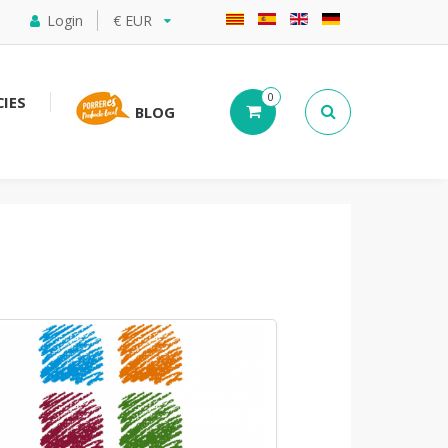
Login
€ EUR
0
IES
BLOG