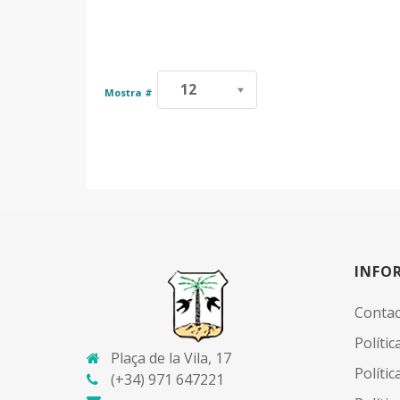
12
Mostra #
INFO
Contac
Políti
Plaça de la Vila, 17
Políti
(+34) 971 647221