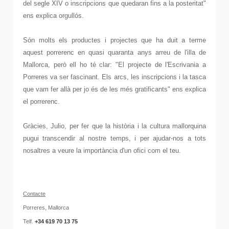
del segle XIV o inscripcions que quedaran fins a la posteritat"
ens explica orgullós.
Són molts els productes i projectes que ha duit a terme
aquest porrerenc en quasi quaranta anys arreu de l'illa de
Mallorca, però ell ho té clar: "El projecte de l'Escrivania a
Porreres va ser fascinant. Els arcs, les inscripcions i la tasca
que vam fer allà per jo és de les més gratificants" ens explica
el porrerenc.
Gràcies, Julio, per fer que la història i la cultura mallorquina
pugui transcendir al nostre temps, i per ajudar-nos a tots
nosaltres a veure la importància d'un ofici com el teu.
C
onta
cte
Porreres, Mallorca
Telf.
+
34
619 70 13 75