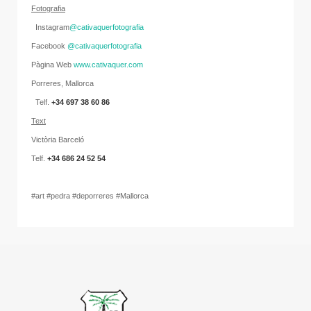
Fotografia
Instagram
@cativaquerfotografia
Facebook
@cativaquerfotografia
Pàgina Web
www.cativaquer.com
Porreres, Mallorca
Telf.
+34 697 38 60 86
Text
Victòria Barceló
Telf.
+34 686 24 52 54
#art #pedra #deporreres #Mallorca