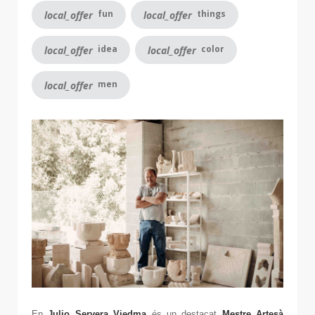
fun
things
local_offer
local_offer
idea
color
local_offer
local_offer
men
local_offer
En
Julio Servera Viedma
és un destacat
Mestre Artesà