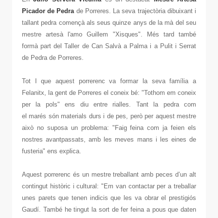
Picador
de Pedra
de Porreres. La seva trajectòria dibuixant i
tallant pedra començà als seus quinze anys de la mà del seu
mestre artesà l'amo Guillem "Xisques". Més tard també
formà part del Taller de Can Salvà a Palma i a Pulit i Serrat
de Pedra de Porreres.
Tot I que aquest porrerenc va formar la seva família a
Felanitx, la gent de Porreres el coneix bé: "Tothom em coneix
per la pols" ens diu entre rialles. Tant la pedra com
el marés són materials durs i de pes, però per aquest mestre
això no suposa un problema: "Faig feina com ja feien els
nostres avantpassats, amb les meves mans i les eines de
fusteria" ens explica.
Aquest porrerenc és un mestre treballant amb peces d’un alt
contingut històric i cultural: "Em van contactar per a treballar
unes parets que tenen indicis que les va obrar el prestigiós
Gaudí. També he tingut la sort de fer feina a pous que daten