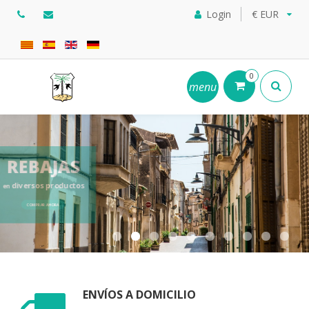
Login
€ EUR
0
menu
REBAJAS
diversos productos
en
COMPRAR AHORA
ENVÍOS A DOMICILIO