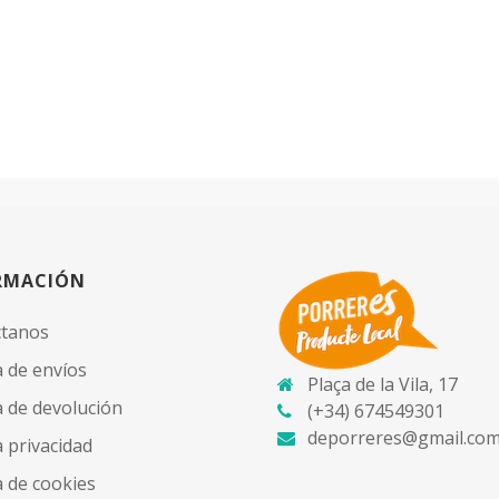
RMACIÓN
ctanos
a de envíos
Plaça de la Vila, 17
ca de devolución
(+34) 674549301
deporreres@gmail.co
a privacidad
a de cookies