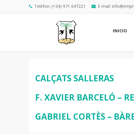
Telèfon: (+34) 971 647221
E-mail: info@emp
INICIO
CALÇATS SALLERAS
F. XAVIER BARCELÓ – 
GABRIEL CORTÈS – BÀR