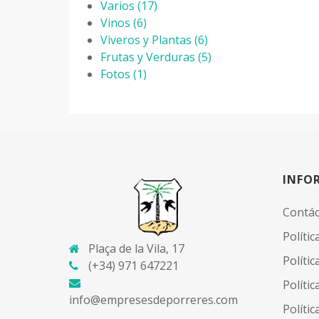
Varios
(17)
Vinos
(6)
Viveros y Plantas
(6)
Frutas y Verduras
(5)
Fotos
(1)
INFO
Contá
Polític
Plaça de la Vila, 17
Políti
(+34) 971 647221
Polític
info@empresesdeporreres.com
Polític