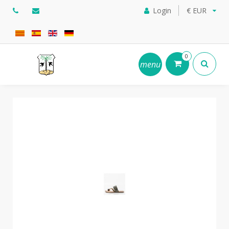
Login
€ EUR
0
menu